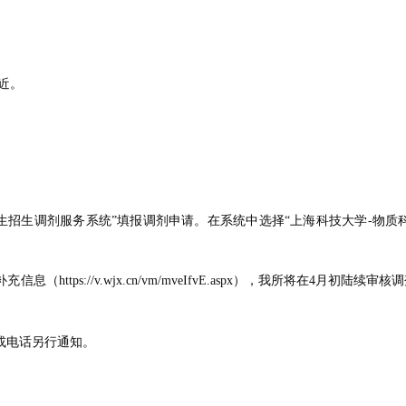
近。
研究生招生调剂服务系统”填报调剂申请。在系统中选择“上海科技大学-
物质
补充信息（
https://v.wjx.cn/vm/mveIfvE.aspx
），我所将在4月初陆续审核
或电话另行通知。