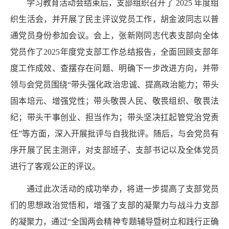
学习教育活动会结束后，支部组织召开了
2025
年度组
织生活会，并开展了民主评议党员工作，胡金波同志以普
通党员身份参加会议。会上，张新刚同志代表支部向全体
党员作了
2025
年度党支部工作总结报告，全面回顾支部年
度工作成效、查摆存在问题、明确下一步改进方向，并带
领与会党员围绕“带头强化政治忠诚、提高政治能力；带头
固本培元、增强党性；带头敬畏人民、敬畏组织、敬畏法
纪；带头干事创业、担当作为；带头坚决扛起管党治党责
任”
等方面，深入开展批评与自我批评。随后，与会党员有
序开展了民主测评，对支部班子、支部书记以及全体党员
进行了客观公正的评议。
通过此次活动的成功举办，将进一步提高了支部党员
们的思想政治觉悟和，增强了支部的凝聚力与战斗力支部
的凝聚力，通过“全国两会精神专题辅导暨树立和践行正确