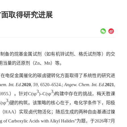
方面取得研究进展
先制备的烷基金属试剂（如有机锌试剂、格氏试剂等）的交
用当量的还原剂（
Zn
、
Mn
）等。
，在电促金属催化的碳卤键转化方面取得了系统性的研究进
em. Int. Ed.
2020
,
59
, 6520–6524.;
Angew. Chem. Int. Ed.
2021
,
3
3
6955.
）。针对
C(sp
)
–
C(sp
)
构建中存在的挑战，梅天胜课
3
(sp
)
键的构筑。该策略的核心在于，电化学条件下，阳极
（
HAA
）实现卤代物活化；随后生成的两种自由基通过镍
g of Carboxylic Acids with Alkyl Halides”
为题，于
2026
年
7
月