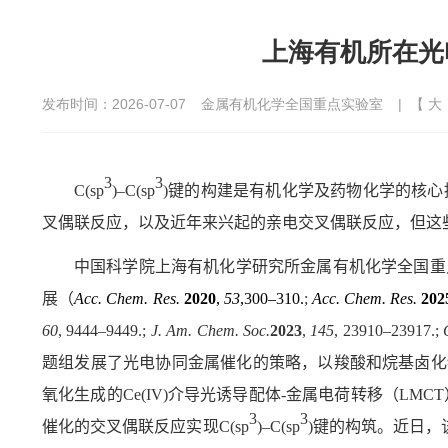
上海有机所在光
发布时间：2026-07-07
金属有机化学全国重点实验室
| 【
大
3
3
C(sp
)
–
C(sp
)
键的构建是有机化学及药物化学的核心
叉偶联反应，以及近年来兴起的亲电交叉偶联反应，但这
中国科学院上海有机化学研究所金属有机化学全国重
展（
Acc. Chem. Res.
2020
,
53
,
300–310.
;
Acc. Chem. Res.
202
60
, 9444–9449.;
J. Am. Chem. Soc.
2023
,
145
, 23910–23917.;
C
题组发展了光电协同金属催化的策略，以羧酸和烷基卤化
氧化生成的
Ce(IV)
介导光诱导配体
-
金属电荷转移（
LMCT
3
3
催化的交叉偶联反应实现
C(sp
)
–
C(sp
)
键的构筑。近日，