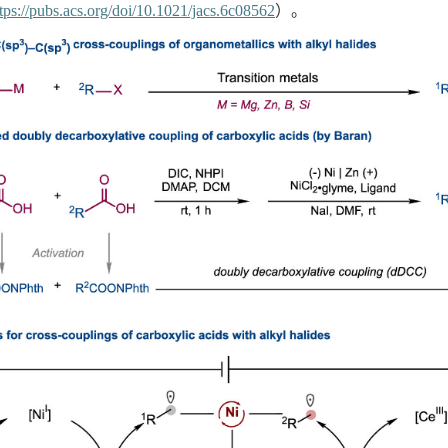
tps://pubs.acs.org/doi/10.1021/jacs.6c08562
）
。