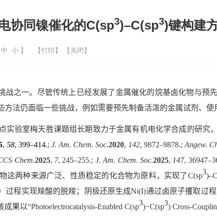
3
3
电协同镍催化的C(sp
)–C(sp
)键构建
中
小
】
【
打印
】 【
关闭
】
挑战之一。尽管传统上已经发展了金属催化的烷基卤化物与预
些方法仍面临一些挑战，例如需要预先制备活泼的金属试剂、使
点实验室梅天胜课题组长期致力于金属有机电化学合成的研究
5
,
58
, 399–414.
;
J. Am. Chem. Soc.
2020
,
142
, 9872–9878.;
Angew. Ch
CS Chem.
2025
,
7
, 245–255.;
J. Am. Chem. Soc.
2025
,
147
, 36947–3
3
物这两种来源广泛、性质稳定的化合物为原料，实现了
C(sp
)
–
C
）过程实现羧酸的脱羧；阴极还原生成
Ni(I)
通过卤原子攫取过程
3
3
该成果以“
Photoelectrocatalysis-Enabled C(sp
)−C(sp
) Cross-Couplin