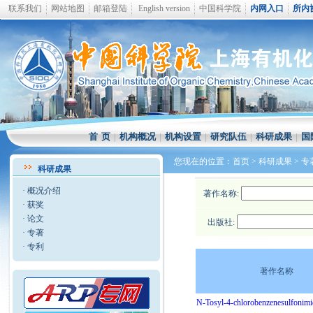
联系我们
网站地图
邮箱登陆
English version
中国科学院
内网入口
所内
首 页
|
机构概况
|
机构设置
|
研究队伍
|
科研成果
|
国
您现在的位置：
首页
>
科研成果
>
专
科研成果
·
概况介绍
著作名称:
·
获奖
·
论文
出版社:
·
专著
·
专利
著作名称
N-Tosyl-4-chlorobenzenesulfonimi