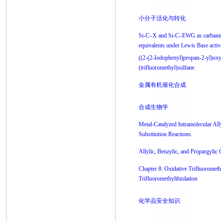
小分子活化与转化
Si-C–X and Si-C–EWG as carbani
equivalents under Lewis Base activ
((2-(2-Iodophenyl)propan-2-yl)oxy
(trifluoromethyl)sulfane
金属有机催化合成
合成生物学
Metal-Catalyzed Intramolecular All
Substitution Reactions
Allylic, Benzylic, and Propargylic
Chapter 8: Oxidative Trifluorometh
Trifluoromethylthiolation
化学品安全知识