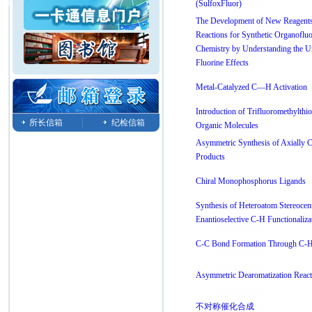
(SulfoxFluor)
The Development of New Reagent
Reactions for Synthetic Organofluo
Chemistry by Understanding the U
Fluorine Effects
Metal-Catalyzed C—H Activation
Introduction of Trifluoromethylthi
所长信箱
纪检信箱
Organic Molecules
Asymmetric Synthesis of Axially C
Products
Chiral Monophosphorus Ligands
Synthesis of Heteroatom Stereocen
Enantioselective C-H Functionaliza
C-C Bond Formation Through C-H 
Asymmetric Dearomatization React
不对称催化合成