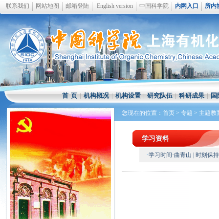
联系我们
网站地图
邮箱登陆
English version
中国科学院
内网入口
所内
首 页
|
机构概况
|
机构设置
|
研究队伍
|
科研成果
|
国
您现在的位置：
首页
>
专题
>
主题教
学习资料
·
学习时间·曲青山 | 时刻