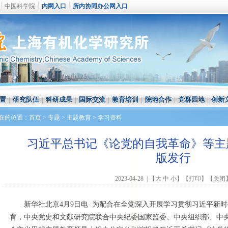
中国科学院
内网入口
所内协同办公网入口
置
|
研究队伍
|
科研成果
|
国际交流
|
教育培训
|
院地合作
|
党群园地
|
创新
在的位置：
首页
>
专题
>
主题教育
>
学习资料
习近平总书记《论党的自我革命》等主
版发行
2023-04-28 | 【
大
中
小
】【
打印
】【
关闭
新华社北京4月9日电 为配合在全党深入开展学习贯彻习近平新
育，中央党史和文献研究院联合中央纪委国家监委、中央组织部、中