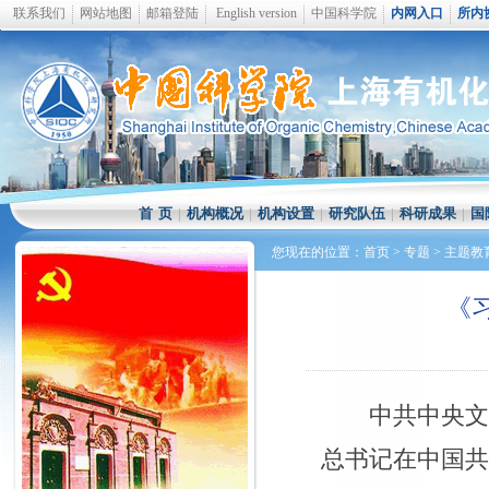
联系我们
网站地图
邮箱登陆
English version
中国科学院
内网入口
所内
首 页
|
机构概况
|
机构设置
|
研究队伍
|
科研成果
|
国
您现在的位置：
首页
>
专题
>
主题教
《
中共中央
总书记在中国