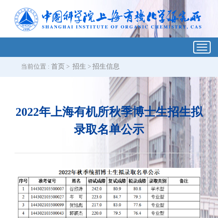
Toggl
navig
当前位置 :
首页
>
招生
>
招生信息
2022年上海有机所秋季博士生招生拟
录取名单公示