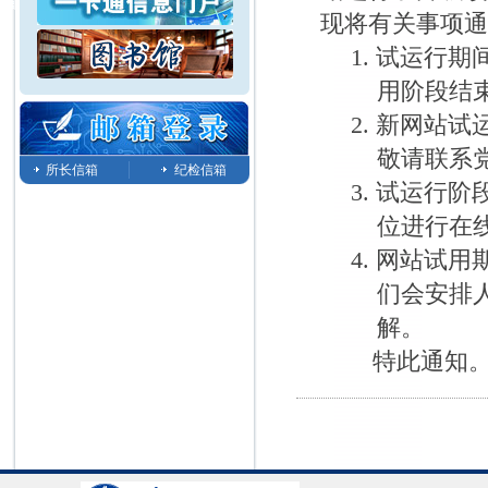
现将有关事项
1.
试运行期
用阶段结
2.
新网站试
敬请联系
所长信箱
纪检信箱
3.
试运行阶
位进行在
4.
网站试用
们会安排
解。
特此通知