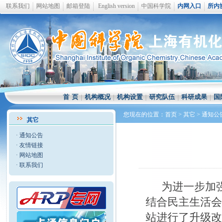
联系我们
网站地图
邮箱登陆
English version
中国科学院
内网入口
所内
首 页
|
机构概况
|
机构设置
|
研究队伍
|
科研成果
|
国
您现在的位置：
首页
>
其它
>
通知公
其它
·
通知公告
·
友情链接
·
网站地图
·
联系我们
为进一步加
结合民主生活
站进行了升级