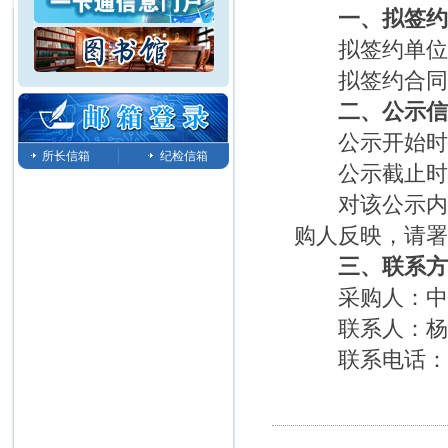
一、拟签
拟签约单位：
拟签约合同
二、公示信
公示开始时
所长信箱
纪检信箱
公示截止时
对该公示内容
购人反映，请
三、联系方
采购人：中国
联系人：杨
联系电话