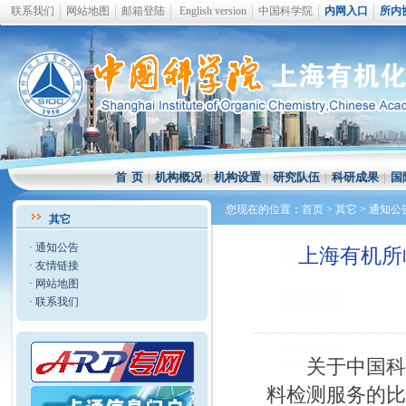
联系我们
网站地图
邮箱登陆
English version
中国科学院
内网入口
所内
首 页
|
机构概况
|
机构设置
|
研究队伍
|
科研成果
|
国
您现在的位置：
首页
>
其它
>
通知公
其它
·
通知公告
上海有机所
·
友情链接
·
网站地图
·
联系我们
关于中国
料检测服务的