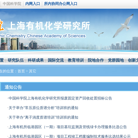
中国科学院
内网入口
所内协同办公网入口
置
|
研究队伍
|
科研成果
|
国际交流
|
教育培训
|
院地合作
|
党群园地
|
创新
在的位置：
首页
>
其它
通知公告
·
中国科学院上海有机化学研究所报废固定资产回收处置招标公告
·
关于举办“常压原位质谱分析”培训班的通知
·
关于举办“离子淌度质谱培训”培训班的通知
·
上海有机所临港园区（一期）项目基坑监测及管线绿卡办理服务比选公告
·
上海有机所临港园区（一期）项目工程竣工档案编制技术服务比选结果公示