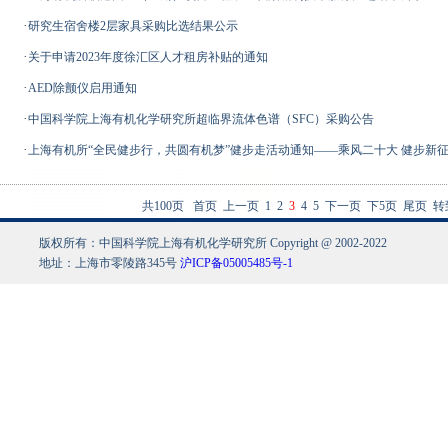
·
研究生宿舍楼2层家具采购比选结果公示
·
关于申请2023年度徐汇区人才租房补贴的通知
·
AED除颤仪启用通知
·
中国科学院上海有机化学研究所超临界流体色谱（SFC）采购公告
·
上海有机所“全民健步行，共圆有机梦”健步走活动通知——乘风二十大 健步新
共100页
首页
上一页
1
2
3
4
5
下一页
下5页
尾页
转
版权所有：中国科学院上海有机化学研究所 Copyright @ 2002-2022
地址：上海市零陵路345号
沪ICP备05005485号-1