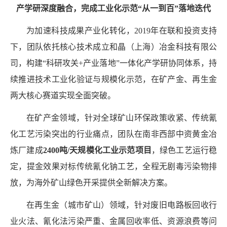
产学研深度融合，完成工业化示范“从一到百”落地迭代
为加速科技成果产业化转化，
2019
年在联和投资支持
下，团队依托核心技术成立和晶（上海）冶金科技有限公
司，构建“科研攻关
+
产业落地”一体化产学研协同体系，持
续推进技术工业化验证与规模化示范，在矿产金、再生金
两大核心赛道实现全面突破。
在矿产金领域，针对全球矿山环保政策收紧、传统氰
化工艺污染突出的行业痛点，团队在南非西部中资黄金冶
炼厂建成
2400
吨
/
天规模化工业示范项目
，绿色工艺运行稳
定，提金效果对标传统氰化钠工艺，全程无剧毒污染物排
放，为海外矿山绿色开采提供全新解决方案。
在再生金（城市矿山）领域，针对废旧电路板回收行
业火法、氰化法污染严重、金属回收率低、资源浪费等问