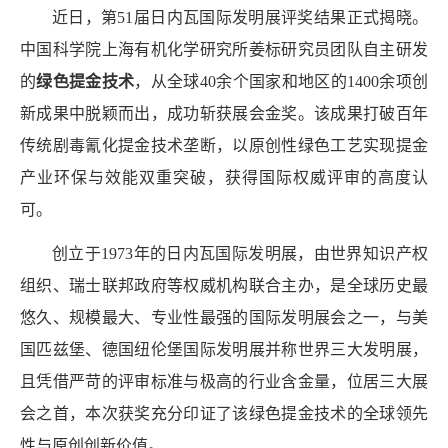
近日，第
51
届日内瓦国际发明展评奖结果正式揭晓。
中国科学院上海有机化学研究所姜标研究员团队自主研发
的
绿色提金技术
，从全球
40
余个国家和地区的
1400
余项创
新成果中脱颖而出，成功斩获展会金奖。该成果打破百年
传统剧毒氰化提金技术垄断，以原创性绿色工艺实现提金
产业环保与效能双重突破，获得国际权威评审的高度认
可。
创立于
1973
年的日内瓦国际发明展，由世界知识产权
组织、瑞士联邦政府等权威机构联合主办，是全球历史最
悠久、规模最大、专业性最强的国际发明展会之一，与美
国匹兹堡、德国纽伦堡国际发明展并称世界三大发明展，
且凭借严苛的评审标准与极高的行业含金量，位居三大展
会之首，本次获奖充分印证了该绿色提金技术的全球领先
性与原创创新价值。