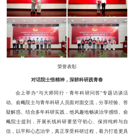
荣誉表彰
对话院士悟精神，深耕科研践青春
会上举办“与大师同行・青年科研问答”专题访谈活
动。俞飚院士与青年科研人员面对面交流，分享经验、答
疑解惑。结合多年科研实践，他风趣地畅谈治学感悟。俞
飚院士提到，开展长线科研要坚守初心、保持纯粹与自
信，以平和心态治学，真正享受科研过程，着力打造更具