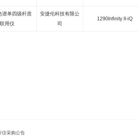
色谱单四级杆质
安捷伦科技有限公
1290Infinity II-iQ
联用仪
司
析仪采购公告