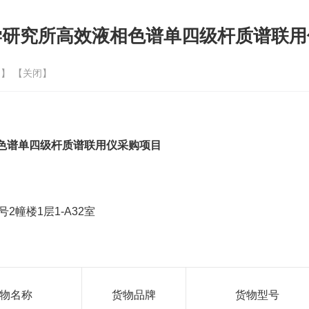
学研究所高效液相色谱单四级杆质谱联用
印
】 【
关闭
】
色谱单四级杆质谱联用仪采购项目
号
2幢楼1层1
-A32
室
物名称
货物品牌
货物型号