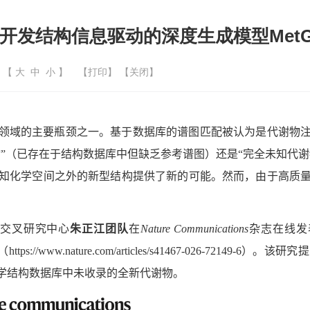
开发结构信息驱动的深度生成模型MetG
| 【
大
中
小
】
【
打印
】 【
关闭
】
领域的主要瓶颈之一。基于数据库的谱图匹配被认为是代谢物
”（已存在于结构数据库中但缺乏参考谱图）还是“完全未知代
知化学空间之外的新型结构提供了新的可能。然而，由于高质
交叉研究中心
朱正江团队
在
Nature Communications
杂志在线发
（
https://www.nature.com/articles/s41467-026-72149-6
）。该研究提
学结构数据库中未收录的全新代谢物。