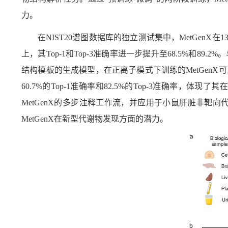
力。
在
NIST20
谱图数据库的独立测试集中，
MetGenX
在
1
上，其
Top-1
和
Top-3
准确率进一步提升至
68.5%
和
89.2%
。
结构模板的生成模型，在正离子模式下训练的
MetGenX
可
60.7%
的
Top-1
准确率和
82.5%
的
Top-3
准确率，体现了其在
MetGenX
的多步注释工作流，并应用于小鼠肝脏非靶向
MetGenX
在新型代谢物发现方面的潜力。