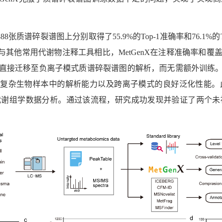
388
张质谱碎裂谱图上分别取得了
55.9%
的
Top-1
准确率和
76.1%
的
与其他常用代谢物注释工具相比，
MetGenX
在注释准确率和覆
直接迁移至负离子模式质谱碎裂谱图的解析，而无需额外训练
复杂生物样本中的解析能力以及跨离子模式的良好泛化性能。
代谢组学数据分析。通过该流程，研究成功发现并验证了两个未