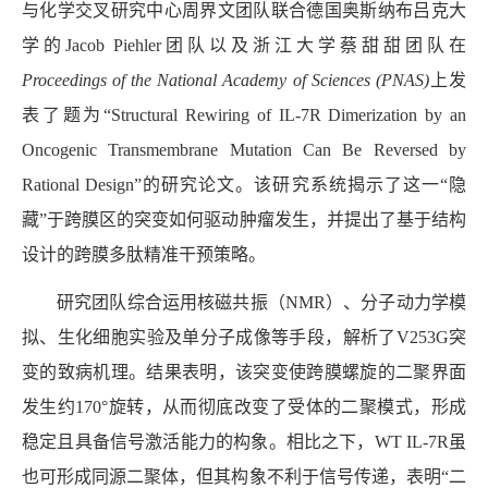
与化学交叉研究中心周界文团队联合德国奥斯纳布吕克大
学的
Jacob Piehler
团队以及浙江大学蔡甜甜团队在
Proceedings of the National Academy of Sciences (PNAS)
上发
表了题为“
Structural Rewiring of IL-7R Dimerization by an
Oncogenic Transmembrane Mutation Can Be Reversed by
Rational Design”
的研究论文。该研究系统揭示了这一“隐
藏”于跨膜区的突变如何驱动肿瘤发生，并提出了基于结构
设计的跨膜多肽精准干预策略。
研究团队综合运用核磁共振（
NMR
）、分子动力学模
拟、生化细胞实验及单分子成像等手段，解析了
V253G
突
变的致病机理。结果表明，该突变使跨膜螺旋的二聚界面
发生约
170°
旋转，从而彻底改变了受体的二聚模式，形成
稳定且具备信号激活能力的构象。相比之下，
WT IL-7R
虽
也可形成同源二聚体，但其构象不利于信号传递，表明“二