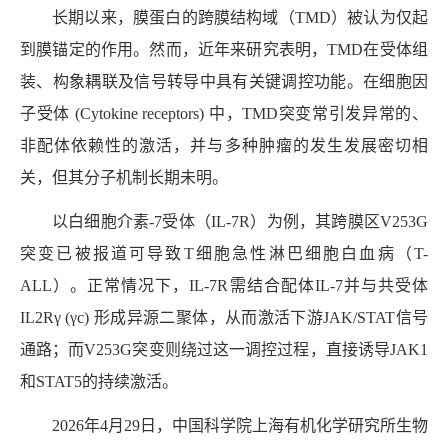
长期以来，膜蛋白的跨膜结构域（
TMD
）被认为仅起
到膜锚定的作用。然而，近年来研究表明，
TMD
在受体组
装、构象耦联及信号转导中具有关键调控功能。在细胞因
子受体
(Cytokine receptors)
中，
TMD
突变常引发异常的、
非配体依赖性的激活，并与多种肿瘤的发生发展密切相
关，但其分子机制长期未明。
以白细胞介素
-7
受体（
IL-7R
）为例，其跨膜区
V253G
突变已被报道可导致
T
细胞急性淋巴细胞白血病（
T-
ALL
）。正常情况下，
IL-7R
需结合配体
IL-7
并与共受体
IL2Rγ (γc)
形成异源二聚体，从而激活下游
JAK/STAT
信号
通路；而
V253G
突变则绕过这一调控过程，直接诱导
JAK1
和
STAT5
的持续激活。
2026
年
4
月
29
日，中国科学院上海有机化学研究所生物