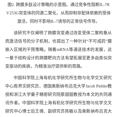
图
2.
跨膜多肽设计策略的示意图。通过竞争性阻断
IL-7R
V253G
突变体的同源二聚化，从而抑制非配体依赖的受体
激活，同时不影响
IL-7
诱导的正常信号传导。
该研究不仅阐明了跨膜突变通过改变受体二聚构象从
而激活信号的分子机制，也提出了一种针对“不可成药”膜
嵌入区域的干预策略。随着
mRNA
等递送技术的发展，这
一基于结构设计的跨膜靶向方法有望拓展至更多由类似突
变驱动的疾病，为精准治疗提供新的思路。
中国科学院上海有机化学研究所生物与化学交叉研究
中心周界文研究员、德国奥斯纳布吕克大学
Jacob Piehler
教
授和浙江大学量子精密研究院蔡甜甜教授为本文的共同通
讯作者。中国科学院上海有机化学研究所生物与化学交叉
研究中心博士后王倩、副研究员陈敏以及奥斯纳布吕克大