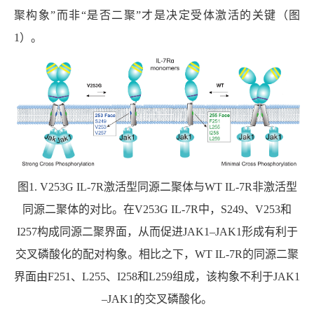
聚构象”而非“是否二聚”才是决定受体激活的关键（图
1
）。
图
1. V253G IL-7R
激活型同源二聚体与
WT IL-7R
非激活型
同源二聚体的对比。在
V253G IL-7R
中，
S249
、
V253
和
I257
构成同源二聚界面，从而促进
JAK1–JAK1
形成有利于
交叉磷酸化的配对构象。相比之下，
WT IL-7R
的同源二聚
界面由
F251
、
L255
、
I258
和
L259
组成，该构象不利于
JAK1
–JAK1
的交叉磷酸化。