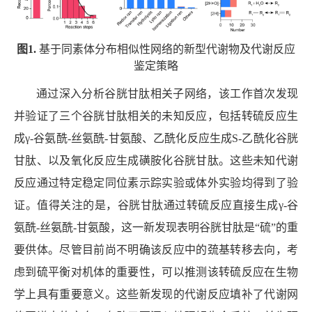
图
1.
基于同素体分布相似性网络的新型代谢物及代谢反应
鉴定策略
通过深入分析谷胱甘肽相关子网络，该工作首次发现
并验证了三个谷胱甘肽相关的未知反应，包括转硫反应生
成
γ-
谷氨酰
-
丝氨酰
-
甘氨酸、乙酰化反应生成
S-
乙酰化谷胱
甘肽、以及氧化反应生成磺胺化谷胱甘肽。这些未知代谢
反应通过特定稳定同位素示踪实验或体外实验均得到了验
证。值得关注的是，谷胱甘肽通过转硫反应直接生成
γ-
谷
氨酰
-
丝氨酰
-
甘氨酸，这一新发现表明谷胱甘肽是“硫”的重
要供体。尽管目前尚不明确该反应中的巯基转移去向，考
虑到硫平衡对机体的重要性，可以推测该转硫反应在生物
学上具有重要意义。这些新发现的代谢反应填补了代谢网