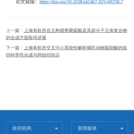
论文链接：
https://doi.org/10.1038/s41467-025-60258-7
上一篇：
上海有机所在立构规整聚硫酯及其超分子立体复合物
的合成方面取得进展
下一篇：
上海有机所交叉中心系统性解析哺乳动物脂肪酸的组
织特异性合成与跨组织转运
政府机构
新闻媒体